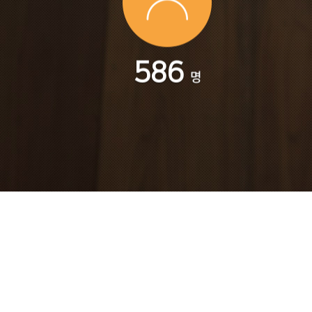
648
명