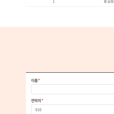
2
임꺽정
이름
*
연락처
*